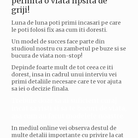
permita o viata lipsita de
griji!
Luna de luna poti primi incasari pe care
le poti folosi fix asa cum iti doresti.
Un model de succes face parte din
studioul nostru cu zambetul pe buze si se
bucura de viata non-stop!
Depinde foarte mult de tot ceea ce iti
dorest, insa in cadrul unui interviu vei
primi detaliile necesare care te vor ajuta
sa iei o decizie finala.
Trebuie doar sa ai suficient curaj
incat sa risti si sa te bucuri de viata,
asa cum au facut modelele noastre.
In mediul online vei observa destul de
multe detalii importante cu privire la cat