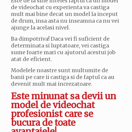
Este de la sine inteles faptul ca un model
de videochat cu experienta va castiga
mult mai bine decat un model la inceput
de drum, insa asta nu inseamna ca nu vei
ajunge la acelasi nivel.
Ba dimpotriva! Daca vei fi suficient de
determinata si luptatoare, vei castiga
sume foarte mari cu ajutorul acestui job
atat de eficient.
Modelele noastre sunt multumite de
banii pe care ii castiga si de faptul ca au
devenit mult mai increzatoare.
Este minunat sa devii un
model de videochat
profesionist care se
bucura de toate
avantajele!